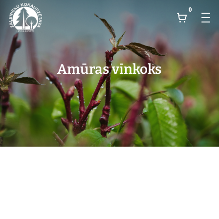
0
Amūras vīnkoks