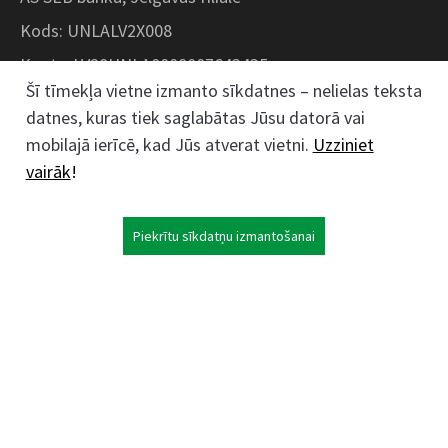
Kods: UNLALV2X008
Konts: LV28UNLA0008007643435
Šī tīmekļa vietne izmanto sīkdatnes – nelielas teksta
datnes, kuras tiek saglabātas Jūsu datorā vai
Kokaudzētavas iela 1, Zaļenieki, Zaļenieku
mobilajā ierīcē, kad Jūs atverat vietni.
Uzziniet
pagasts, Jelgavas novads, LV- 3011, Latvija
vairāk
!
;
63074444
26359184
Piekrītu sīkdatņu izmantošanai
kokaudzetava@zalenieki.lv
Seko mums