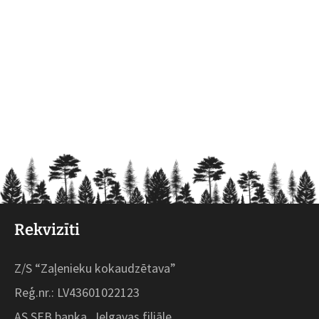
Rekvizīti
Z/S “Zaļenieku kokaudzētava”
Reģ.nr.: LV43601022123
AS SEB banka, Jelgavas filiāle