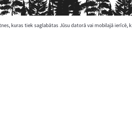
nes, kuras tiek saglabātas Jūsu datorā vai mobilajā ierīcē, 
Kokaudzētavas iela 1, Zaļenieki, Zaļenieku
pagasts, Jelgavas novads, LV- 3011, Latvija
;
63074444
26359184
kokaudzetava@zalenieki.lv
Pri