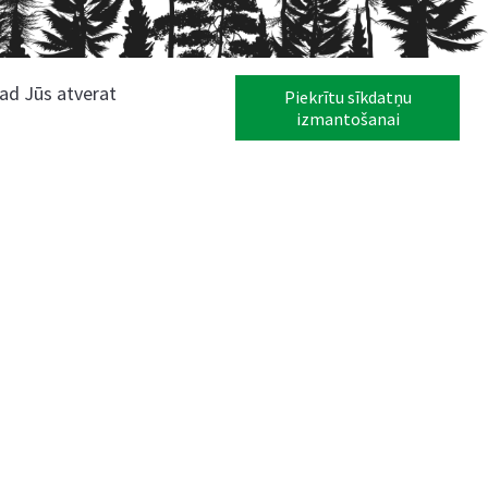
kad Jūs atverat
Piekrītu sīkdatņu
izmantošanai
Seko mums
Web izstrāde:
vātuma politika
Sīkdatnes