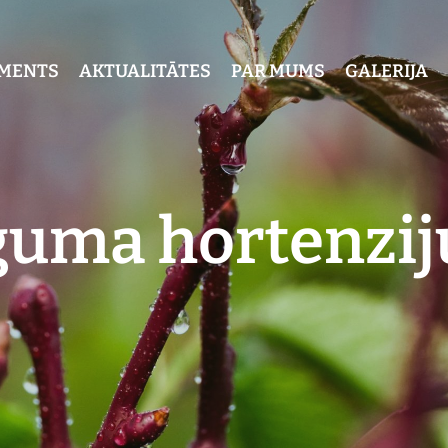
IMENTS
AKTUALITĀTES
PAR MUMS
GALERIJA
uma hortenziju