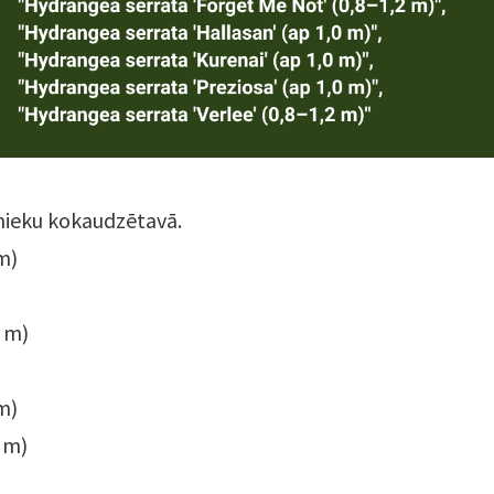
nieku kokaudzētavā.
m)
 m)
m)
 m)