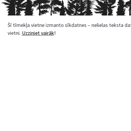
Šī tīmekļa vietne izmanto sīkdatnes – nelielas teksta dat
Rekvizīti
vietni.
Uzziniet vairāk
!
Z/S “Zaļenieku kokaudzētava”
Reģ.nr.: LV43601022123
AS SEB banka, Jelgavas filiāle
Kods: UNLALV2X008
Konts: LV28UNLA0008007643435
Zaļenieku kokaudzētava