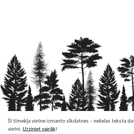
Šī tīmekļa vietne izmanto sīkdatnes – nelielas teksta dat
Rekvizīti
vietni.
Uzziniet vairāk
!