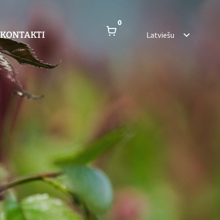
0
KONTAKTI
Latviešu
!