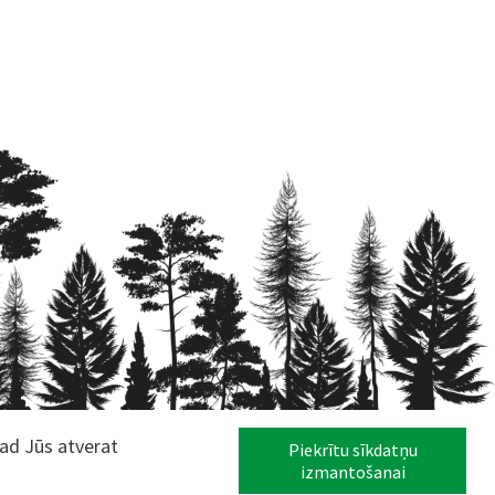
kad Jūs atverat
Piekrītu sīkdatņu
izmantošanai