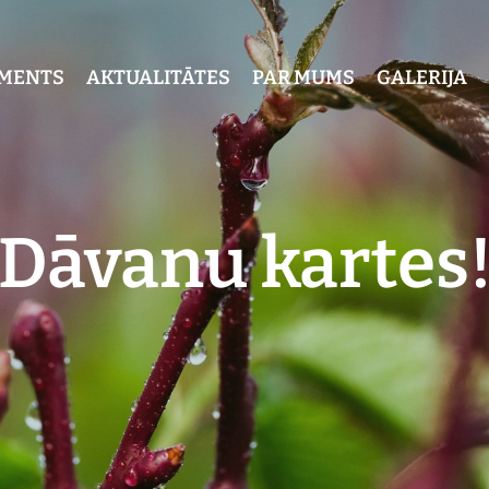
IMENTS
AKTUALITĀTES
PAR MUMS
GALERIJA
Dāvanu kartes