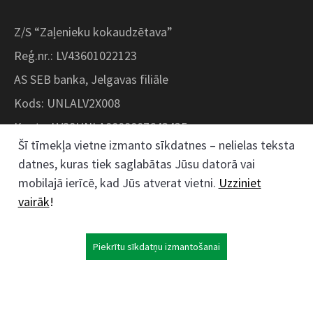
Z/S “Zaļenieku kokaudzētava”
Reģ.nr.: LV43601022123
AS SEB banka, Jelgavas filiāle
Kods: UNLALV2X008
Konts: LV28UNLA0008007643435
Šī tīmekļa vietne izmanto sīkdatnes – nelielas teksta
datnes, kuras tiek saglabātas Jūsu datorā vai
Kokaudzētavas iela 1, Zaļenieki, Zaļenieku
mobilajā ierīcē, kad Jūs atverat vietni.
Uzziniet
pagasts, Jelgavas novads, LV- 3011, Latvija
vairāk
!
;
63074444
26359184
Piekrītu sīkdatņu izmantošanai
kokaudzetava@zalenieki.lv
Seko mums