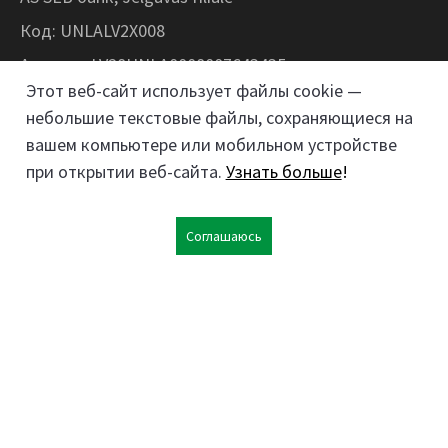
Код: UNLALV2X008
Аккаунт: LV28UNLA0008007643435
Этот веб-сайт использует файлы cookie —
небольшие текстовые файлы, сохраняющиеся на
Kokaudzētavas iela 1, Zaļenieki, Zaļenieku
вашем компьютере или мобильном устройстве
pagasts, Jelgavas novads, LV- 3011, Latvija
при открытии веб-сайта.
Узнать больше
!
;
26359184
63074444
Соглашаюсь
kokaudzetava@zalenieki.lv
Следите за нами