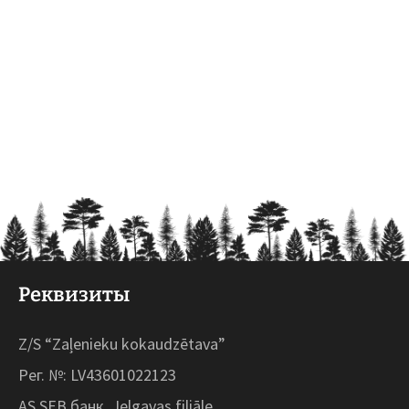
Реквизиты
Z/S “Zaļenieku kokaudzētava”
Рег. №: LV43601022123
AS SEB банк, Jelgavas filiāle