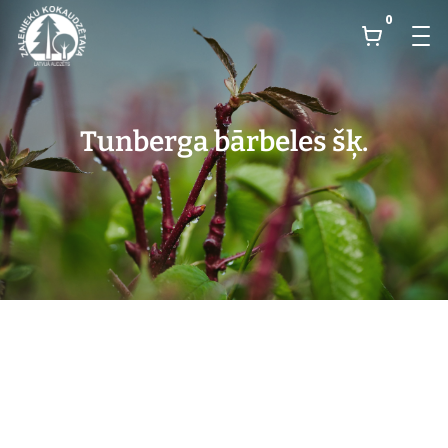
0
Tunberga bārbeles šķ.