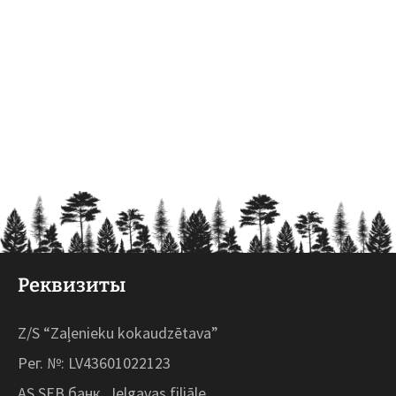
Реквизиты
Z/S “Zaļenieku kokaudzētava”
Рег. №: LV43601022123
AS SEB банк, Jelgavas filiāle