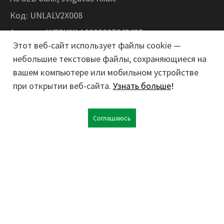
Код: UNLALV2X008
Аккаунт: LV28UNLA0008007643435
Этот веб-сайт использует файлы cookie —
небольшие текстовые файлы, сохраняющиеся на
Kokaudzētavas iela 1, Zaļenieki, Zaļenieku
вашем компьютере или мобильном устройстве
pagasts, Jelgavas novads, LV- 3011, Latvija
при открытии веб-сайта.
Узнать больше
!
;
26359184
63074444
Соглашаюсь
kokaudzetava@zalenieki.lv
Следите за нами