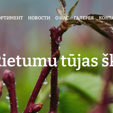
ОРТИМЕНТ
НОВОСТИ
О НАС
ГАЛЕРЕЯ
КОНТ
ietumu tūjas š