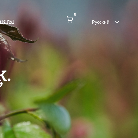
0
АКТЫ
Русский
ķ.