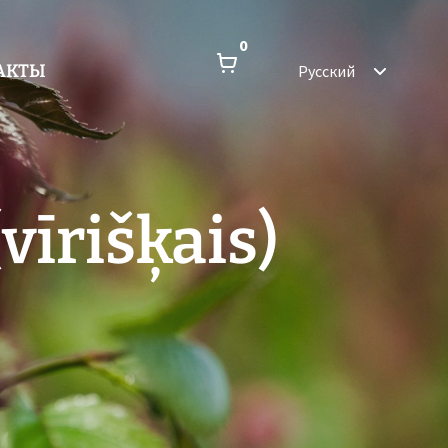
0
АКТЫ
Русский
vīrišķais)